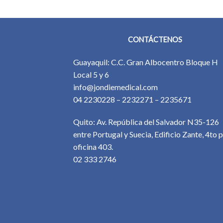
CONTÁCTENOS
Guayaquil: C.C. Gran Albocentro Bloque H
Local 5 y 6
info@jondiemedical.com
04 2230228 – 2232271 – 2235671
Quito: Av. República del Salvador N35-126
entre Portugal y Suecia, Edificio Zante, 4to p
oficina 403.
02 333 2746