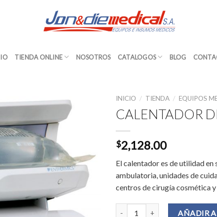
CIO
TIENDA ONLINE
NOSOTROS
CATALOGOS
BLOG
CONTA
INICIO
/
TIENDA
/
EQUIPOS M
CALENTADOR D
2,128.00
$
El calentador es de utilidad en
ambulatoria, unidades de cuida
centros de cirugía cosmética y 
CALENTADOR DE FLUIDOS cant
AÑADIR A