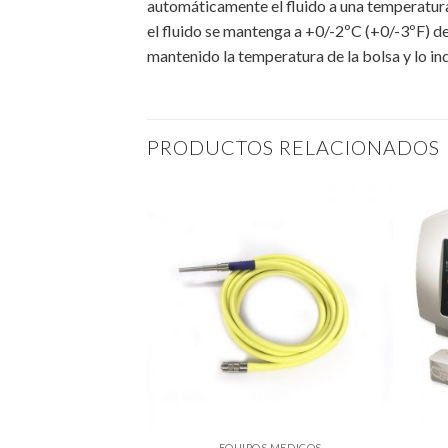
automáticamente el fluido a una temperatur
el fluido se mantenga a +0/-2ºC (+0/-3ºF) de
mantenido la temperatura de la bolsa y lo indi
PRODUCTOS RELACIONADOS
COS DOMESTICOS
EQUIPOS MEDICOS