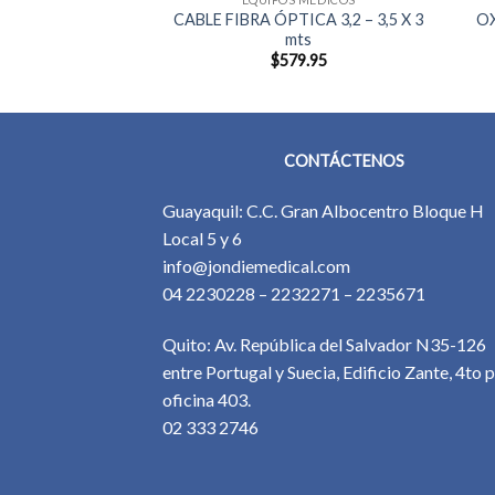
CABLE FIBRA ÓPTICA 3,2 – 3,5 X 3
O
OXIGENO 1 M3
mts
10.20
$
579.95
CONTÁCTENOS
Guayaquil: C.C. Gran Albocentro Bloque H
Local 5 y 6
info@jondiemedical.com
04 2230228 – 2232271 – 2235671
Quito: Av. República del Salvador N35-126
entre Portugal y Suecia, Edificio Zante, 4to p
oficina 403.
02 333 2746