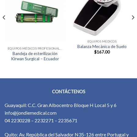
EQUIPOS MEDICOS
Balanza Mecánica de Suelo
EQUIPOS MÉDICOS PROFESIONALES
$
167.00
Bandeja de esterilización
Kirwan Surgical – Ecuador
CONTÁCTENOS
Guayaquil: C.C. Gran Albocentro Bloque H Local 5 y 6
info@jondiemedical.com
04 2230228 – 2232271 – 2235671
Quito: Av. República del Salvador N35-126 entre Portugal y