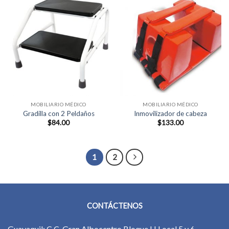
MOBILIARIO MÉDICO
MOBILIARIO MÉDICO
Gradilla con 2 Peldaños
Inmovilizador de cabeza
$
84.00
$
133.00
1
2
CONTÁCTENOS
Guayaquil: C.C. Gran Albocentro Bloque H Local 5 y 6