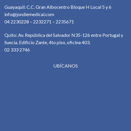
Guayaquil: C.C. Gran Albocentro Bloque H Local 5 y 6
info@jondiemedical.com
04 2230228 – 2232271 – 2235671
Quito: Av. República del Salvador N35-126 entre Portugal y
Suecia, Edificio Zante, 4to piso, oficina 403.
02 333 2746
UBÍCANOS