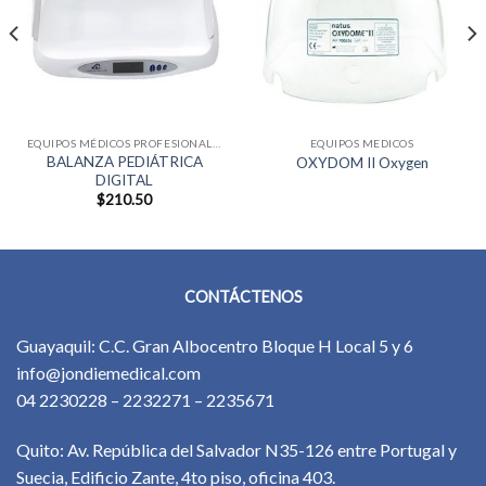
EQUIPOS MÉDICOS PROFESIONALES
EQUIPOS MEDICOS
BALANZA PEDIÁTRICA
OXYDOM II Oxygen
DIGITAL
$
210.50
CONTÁCTENOS
Guayaquil: C.C. Gran Albocentro Bloque H Local 5 y 6
info@jondiemedical.com
04 2230228 – 2232271 – 2235671
Quito: Av. República del Salvador N35-126 entre Portugal y
Suecia, Edificio Zante, 4to piso, oficina 403.