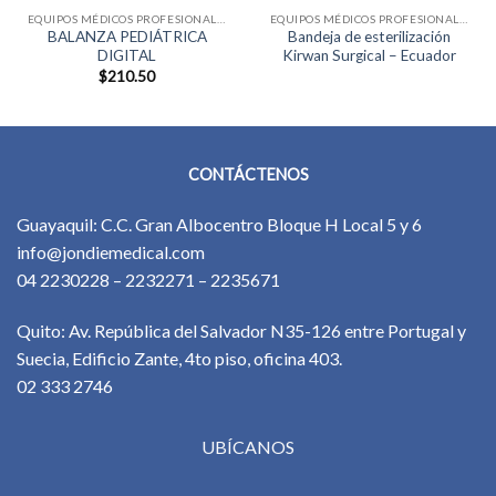
EQUIPOS MÉDICOS PROFESIONALES
EQUIPOS MÉDICOS PROFESIONALES
BALANZA PEDIÁTRICA
Bandeja de esterilización
DIGITAL
Kirwan Surgical – Ecuador
$
210.50
CONTÁCTENOS
Guayaquil: C.C. Gran Albocentro Bloque H Local 5 y 6
info@jondiemedical.com
04 2230228 – 2232271 – 2235671
Quito: Av. República del Salvador N35-126 entre Portugal y
Suecia, Edificio Zante, 4to piso, oficina 403.
02 333 2746
UBÍCANOS