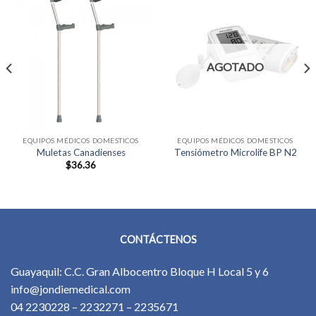
AGOTADO
EQUIPOS MÉDICOS DOMESTICOS
EQUIPOS MÉDICOS DOMESTICOS
Muletas Canadienses
Tensiómetro Microlife BP N2
$
36.36
CONTÁCTENOS
Guayaquil: C.C. Gran Albocentro Bloque H Local 5 y 6
info@jondiemedical.com
04 2230228 – 2232271 – 2235671