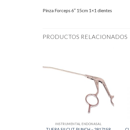
Pinza Forceps 6″ 15cm 1×1 dientes
PRODUCTOS RELACIONADOS
AL ENDONASAL
INSTRUMENTAL ENDONASAL
ASSER – 8591A
TIJERA SILCUT PUNCH – 28171SR
CL