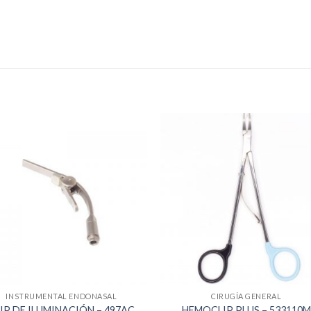
INSTRUMENTAL ENDONASAL
CIRUGÍA GENERAL
IP DE ILUMINACIÓN – 497AC
HEMOCLIP PLUS – 533110M