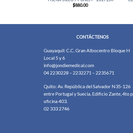
30.00
$
880.00
CONTÁCTENOS
Guayaquil: C.C. Gran Albocentro Bloque H
Local 5 y 6
info@jondiemedical.com
04 2230228 – 2232271 – 2235671
Quito: Av. República del Salvador N35-126
entre Portugal y Suecia, Edificio Zante, 4to p
oficina 403.
02 333 2746