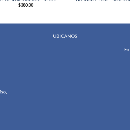
$
380.00
UBÍCANOS
En
iso,