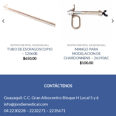
INSTRUMENTAL ENDONASAL
INSTRUMENTAL ENDONASAL
TUBO DE ESOFAGOSCOPIO
MANGO PARA
– 12060B
MODELACIÓN DE
CHARDONNENS – 26190AC
$
650.00
$
100.00
CONTÁCTENOS
Guayaquil: C.C. Gran Albocentro Bloque H Local 5 y 6
info@jondiemedical.com
04 2230228 – 2232271 – 2235671